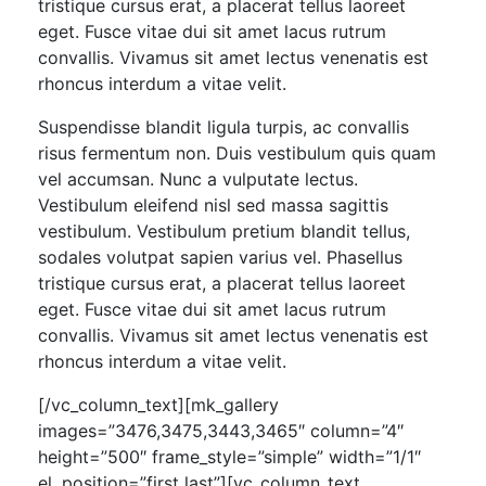
tristique cursus erat, a placerat tellus laoreet
eget. Fusce vitae dui sit amet lacus rutrum
convallis. Vivamus sit amet lectus venenatis est
rhoncus interdum a vitae velit.
Suspendisse blandit ligula turpis, ac convallis
risus fermentum non. Duis vestibulum quis quam
vel accumsan. Nunc a vulputate lectus.
Vestibulum eleifend nisl sed massa sagittis
vestibulum. Vestibulum pretium blandit tellus,
sodales volutpat sapien varius vel. Phasellus
tristique cursus erat, a placerat tellus laoreet
eget. Fusce vitae dui sit amet lacus rutrum
convallis. Vivamus sit amet lectus venenatis est
rhoncus interdum a vitae velit.
[/vc_column_text][mk_gallery
images=”3476,3475,3443,3465″ column=”4″
height=”500″ frame_style=”simple” width=”1/1″
el_position=”first last”][vc_column_text