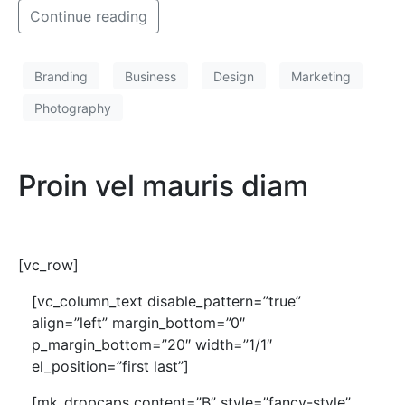
Continue reading
Branding
Business
Design
Marketing
Photography
Proin vel mauris diam
[vc_row]
[vc_column_text disable_pattern=”true”
align=”left” margin_bottom=”0″
p_margin_bottom=”20″ width=”1/1″
el_position=”first last”]
[mk_dropcaps content=”B” style=”fancy-style”