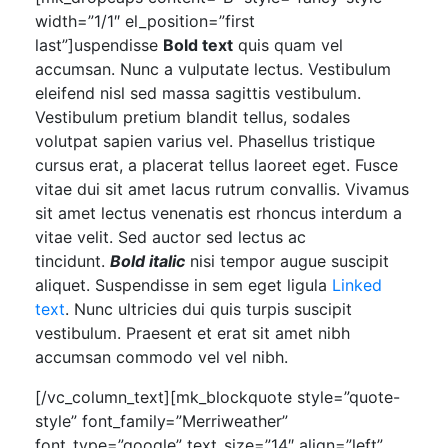
width=”1/1″ el_position=”first
last”]uspendisse
Bold text
quis quam vel
accumsan. Nunc a vulputate lectus. Vestibulum
eleifend nisl sed massa sagittis vestibulum.
Vestibulum pretium blandit tellus, sodales
volutpat sapien varius vel. Phasellus tristique
cursus erat, a placerat tellus laoreet eget. Fusce
vitae dui sit amet lacus rutrum convallis. Vivamus
sit amet lectus venenatis est rhoncus interdum a
vitae velit. Sed auctor sed lectus ac
tincidunt.
Bold italic
nisi tempor augue suscipit
aliquet. Suspendisse in sem eget ligula
Linked
text
. Nunc ultricies dui quis turpis suscipit
vestibulum. Praesent et erat sit amet nibh
accumsan commodo vel vel nibh.
[/vc_column_text][mk_blockquote style=”quote-
style” font_family=”Merriweather”
font_type=”google” text_size=”14″ align=”left”